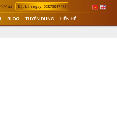
047463
Đặt bàn ngay: 02873047463
I
BLOG
TUYỂN DỤNG
LIÊN HỆ