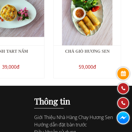
NH TART NẤM
CHẢ GIÒ HƯƠNG SEN
39,000đ
59,000đ
Thông tin
Giới Thiệu Nhà Hàng Chay Hương Sen
Hướng dẫn đặt bàn trước