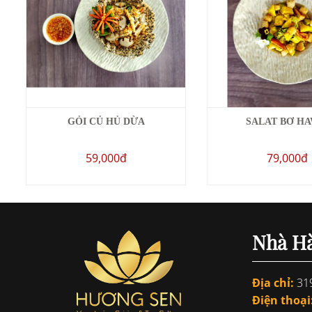
GỎI CỦ HỦ DỪA
SALAT BƠ HA
59,000đ
79,000đ
Nhà H
Địa chỉ:
319
Điện thoại