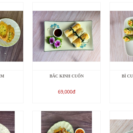
ẤM
BẮC KINH CUỐN
BÌ C
69,000đ