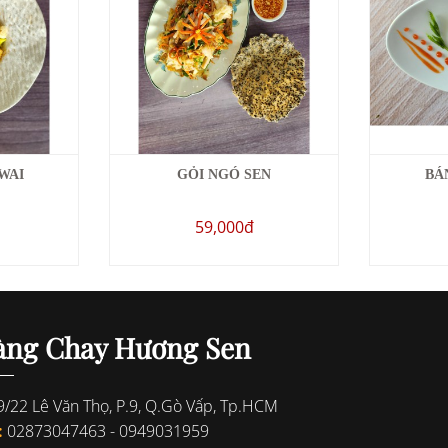
WAI
GỎI NGÓ SEN
BÁ
59,000đ
àng Chay Hương Sen
/22 Lê Văn Thọ, P.9, Q.Gò Vấp, Tp.HCM
:
02873047463
-
0949031959