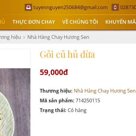
tuyennguyen250684@gmail.com
02873
HỦ
THỰC ĐƠN CHAY
VỀ CHÚNG TÔI
KHUYẾN MÃ
ơng hiệu
Nhà Hàng Chay Hương Sen
Gỏi củ hủ dừa
59,000đ
Thương hiệu:
Nhà Hàng Chay Hương Sen
Mã sản phẩm:
714250115
Trạng thái:
Có hàng