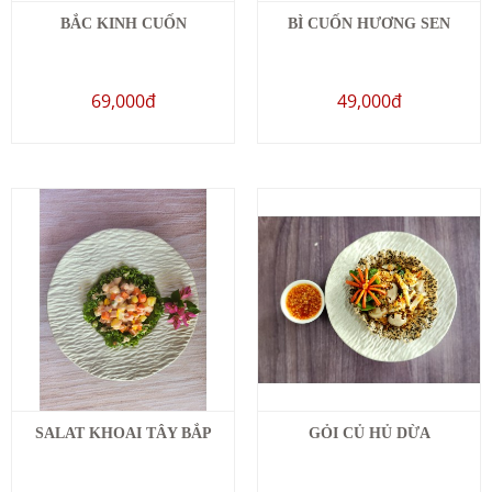
BẮC KINH CUỐN
BÌ CUỐN HƯƠNG SEN
69,000đ
49,000đ
SALAT KHOAI TÂY BẮP
GỎI CỦ HỦ DỪA