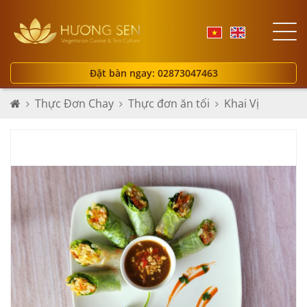
Đặt bàn ngay: 02873047463
Thực Đơn Chay
Thực đơn ăn tối
Khai Vị