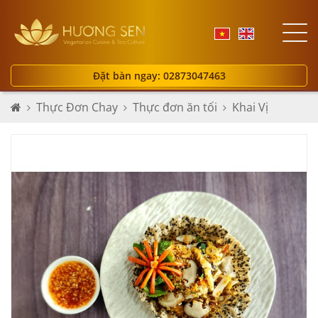
Đặt bàn ngay: 02873047463
Thực Đơn Chay
Thực đơn ăn tối
Khai Vị