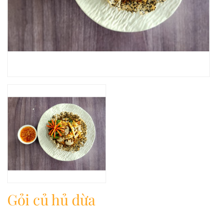
Gỏi củ hủ dừa