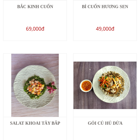
BẮC KINH CUỐN
BÌ CUỐN HƯƠNG SEN
69,000đ
49,000đ
SALAT KHOAI TÂY BẮP
GỎI CỦ HỦ DỪA