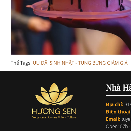
Thể Tags:
ƯU ĐÃI SINH NHẬT - TƯNG BỪNG GIẢM GIÁ
Nhà H
Địa chỉ:
319
Điện thoại
Email:
tuy
Open: 07h - 