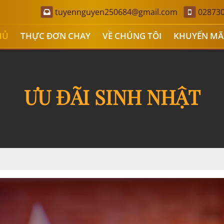
tuyennguyen250684@gmail.com
02873
HỦ
THỰC ĐƠN CHAY
VỀ CHÚNG TÔI
KHUYẾN MÃ
ƯU ĐÃI SINH NHẬT