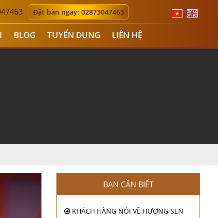
047463
Đặt bàn ngay: 02873047463
I
BLOG
TUYỂN DỤNG
LIÊN HỆ
BẠN CẦN BIẾT
KHÁCH HÀNG NÓI VỀ HƯƠNG SEN