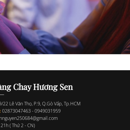
àng Chay Hương Sen
/22 Lê Văn Thọ, P.9, Q.Gò Vấp, Tp.HCM
:
02873047463
-
0949031959
ennguyen250684@gmail.com
21h ( Thứ 2 - CN)