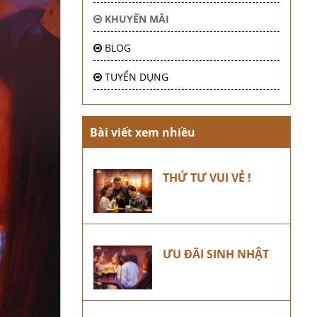
KHUYẾN MÃI
BLOG
TUYỂN DỤNG
Bài viết xem nhiều
THỨ TƯ VUI VẺ !
ƯU ĐÃI SINH NHẬT