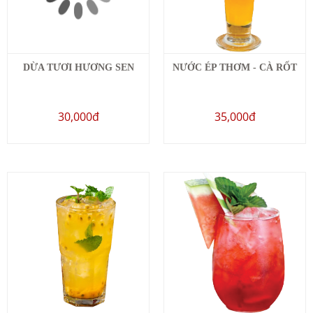
DỪA TƯƠI HƯƠNG SEN
NƯỚC ÉP THƠM - CÀ RỐT
30,000đ
35,000đ