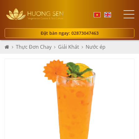
Đặt bàn ngay: 02873047463
Thực Đơn Chay
Giải Khát
Nước ép