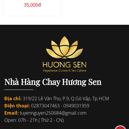
35,000đ
Nhà Hàng Chay Hương Sen
Địa chỉ:
319/22 Lê Văn Thọ, P.9, Q.Gò Vấp, Tp.HCM
Điện thoại:
02873047463
-
0949031959
Email:
tuyennguyen250684@gmail.com
Open: 07h - 21h ( Thứ 2 - CN)