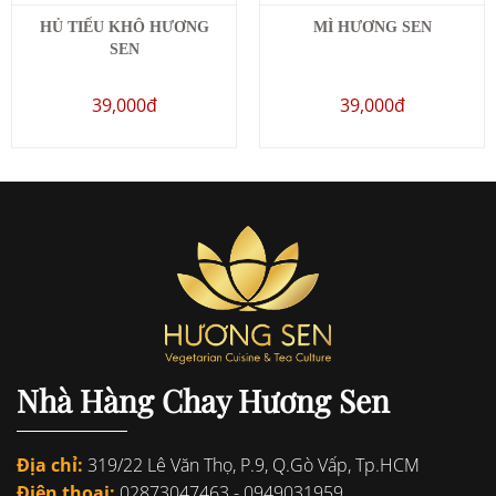
HỦ TIẾU KHÔ HƯƠNG
MÌ HƯƠNG SEN
SEN
39,000đ
39,000đ
Nhà Hàng Chay Hương Sen
Địa chỉ:
319/22 Lê Văn Thọ, P.9, Q.Gò Vấp, Tp.HCM
Điện thoại:
02873047463
-
0949031959