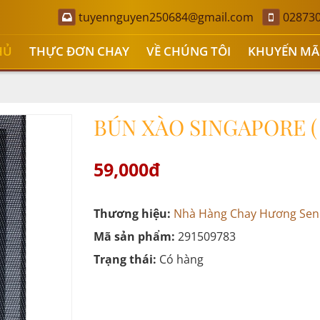
tuyennguyen250684@gmail.com
02873
HỦ
THỰC ĐƠN CHAY
VỀ CHÚNG TÔI
KHUYẾN MÃ
BÚN XÀO SINGAPORE (
59,000đ
Thương hiệu:
Nhà Hàng Chay Hương Sen
Mã sản phẩm:
291509783
Trạng thái:
Có hàng