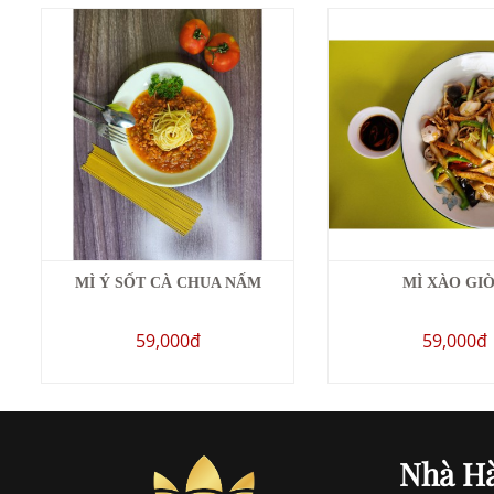
MÌ Ý SỐT CÀ CHUA NẤM
MÌ XÀO GI
59,000đ
59,000đ
Nhà H