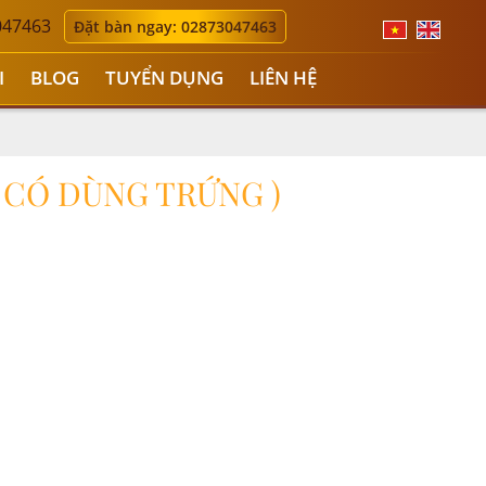
047463
Đặt bàn ngay: 02873047463
I
BLOG
TUYỂN DỤNG
LIÊN HỆ
 CÓ DÙNG TRỨNG )