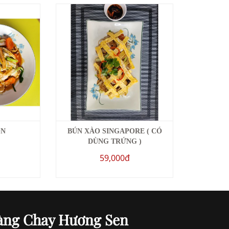
ÒN
BÚN XÀO SINGAPORE ( CÓ
DÙNG TRỨNG )
59,000đ
àng Chay Hương Sen