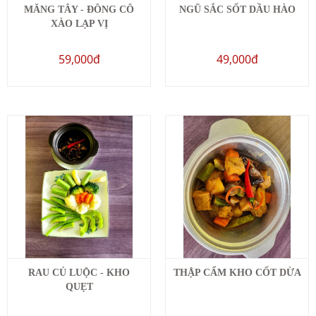
MĂNG TÂY - ĐÔNG CÔ
NGŨ SẮC SỐT DẦU HÀO
XÀO LẠP VỊ
59,000đ
49,000đ
RAU CỦ LUỘC - KHO
THẬP CẨM KHO CỐT DỪA
QUẸT