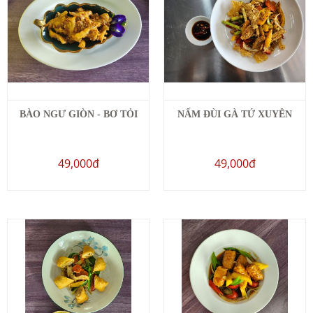
BÀO NGƯ GIÒN - BƠ TỎI
NẤM ĐÙI GÀ TỨ XUYÊN
49,000đ
49,000đ