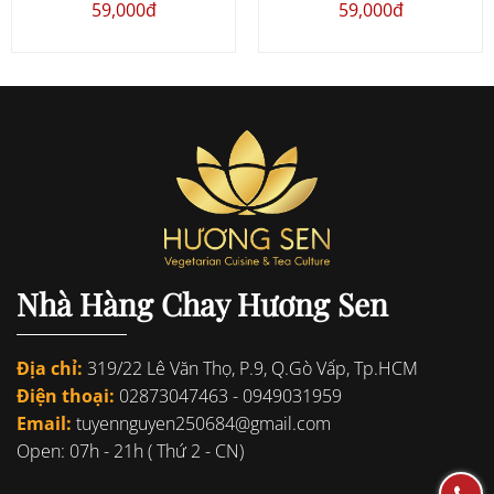
59,000đ
59,000đ
Nhà Hàng Chay Hương Sen
Địa chỉ:
319/22 Lê Văn Thọ, P.9, Q.Gò Vấp, Tp.HCM
Điện thoại:
02873047463
-
0949031959
Email:
tuyennguyen250684@gmail.com
Open: 07h - 21h ( Thứ 2 - CN)