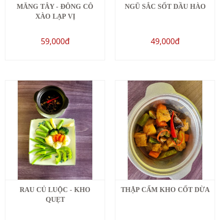
MĂNG TÂY - ĐÔNG CÔ
NGŨ SẮC SỐT DẦU HÀO
XÀO LẠP VỊ
59,000đ
49,000đ
RAU CỦ LUỘC - KHO
THẬP CẨM KHO CỐT DỪA
QUẸT