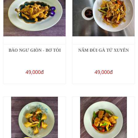
BÀO NGƯ GIÒN - BƠ TỎI
NẤM ĐÙI GÀ TỨ XUYÊN
49,000đ
49,000đ