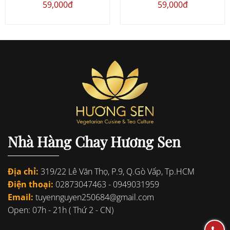
59,000đ
59,000đ
Nhà Hàng Chay Hương Sen
Địa chỉ:
319/22 Lê Văn Thọ, P.9, Q.Gò Vấp, Tp.HCM
Điện thoại:
02873047463
-
0949031959
Email:
tuyennguyen250684@gmail.com
Open: 07h - 21h ( Thứ 2 - CN)