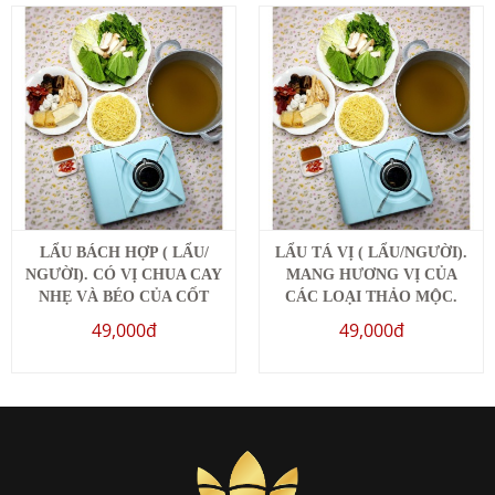
LẨU BÁCH HỢP ( LẨU/
LẨU TÁ VỊ ( LẨU/NGƯỜI).
NGƯỜI). CÓ VỊ CHUA CAY
MANG HƯƠNG VỊ CỦA
NHẸ VÀ BÉO CỦA CỐT
CÁC LOẠI THẢO MỘC.
DỪA. RAU, NƯỚC, BÚN
RAU, NƯỚC, BÚN THÊM
49,000đ
49,000đ
THÊM MIỄN PHÍ
MIỄN PHÍ