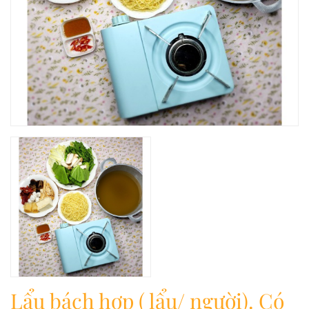
Lẩu bách hợp ( lẩu/ người). Có