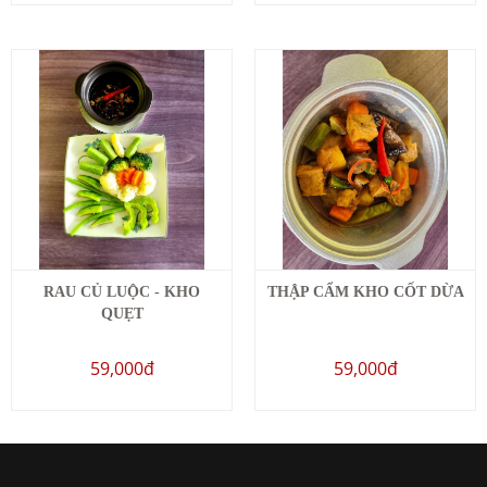
RAU CỦ LUỘC - KHO
THẬP CẨM KHO CỐT DỪA
QUẸT
59,000đ
59,000đ