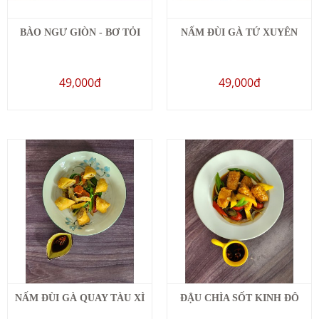
BÀO NGƯ GIÒN - BƠ TỎI
NẤM ĐÙI GÀ TỨ XUYÊN
49,000đ
49,000đ
NẤM ĐÙI GÀ QUAY TÀU XÌ
ĐẬU CHÌA SỐT KINH ĐÔ