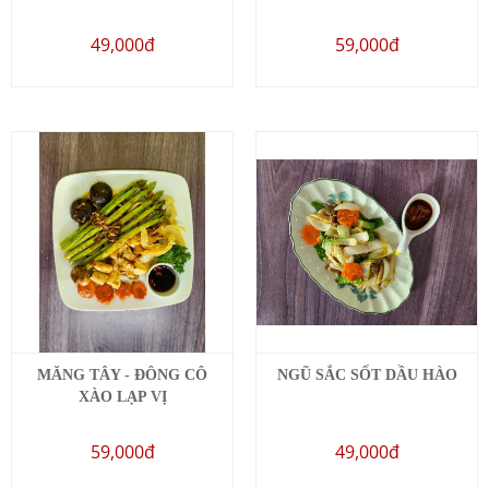
49,000đ
59,000đ
MĂNG TÂY - ĐÔNG CÔ
NGŨ SẮC SỐT DẦU HÀO
XÀO LẠP VỊ
59,000đ
49,000đ