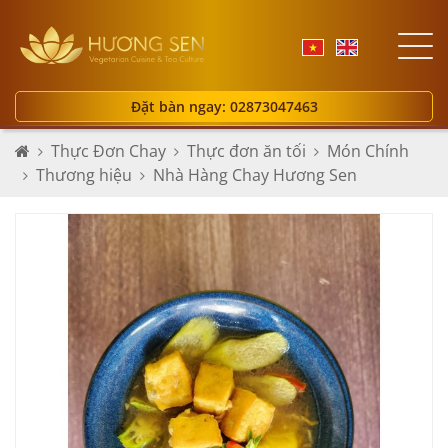
Đặt bàn ngay: 02873047463
Thực Đơn Chay
Thực đơn ăn tối
Món Chính
Thương hiệu
Nhà Hàng Chay Hương Sen