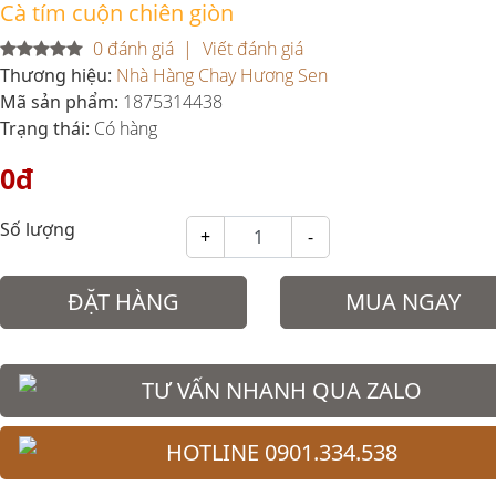
Cà tím cuộn chiên giòn
0 đánh giá
Viết đánh giá
Thương hiệu:
Nhà Hàng Chay Hương Sen
Mã sản phẩm:
1875314438
Trạng thái:
Có hàng
0đ
Số lượng
+
-
ĐẶT HÀNG
MUA NGAY
TƯ VẤN NHANH QUA ZALO
HOTLINE 0901.334.538