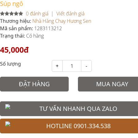
Súp ngô
0 đánh giá
Viết đánh giá
Thương hiệu:
Nhà Hàng Chay Hương Sen
Mã sản phẩm:
1283113212
Trạng thái:
Có hàng
45,000đ
Số lượng
+
-
ĐẶT HÀNG
MUA NGAY
TƯ VẤN NHANH QUA ZALO
HOTLINE 0901.334.538