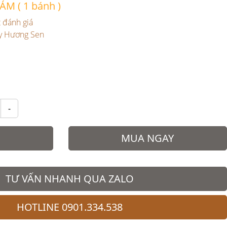
 ( 1 bánh )
t đánh giá
y Hương Sen
-
MUA NGAY
TƯ VẤN NHANH QUA ZALO
HOTLINE 0901.334.538