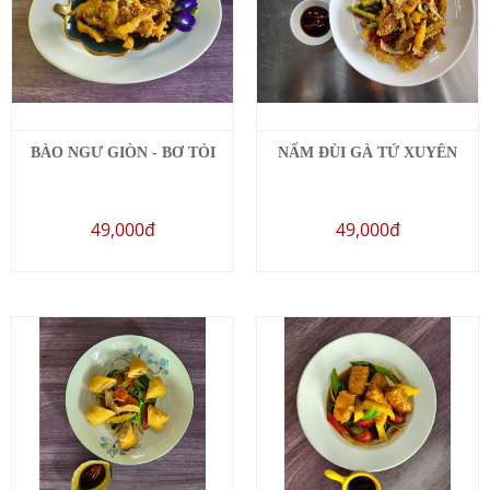
BÀO NGƯ GIÒN - BƠ TỎI
NẤM ĐÙI GÀ TỨ XUYÊN
49,000đ
49,000đ