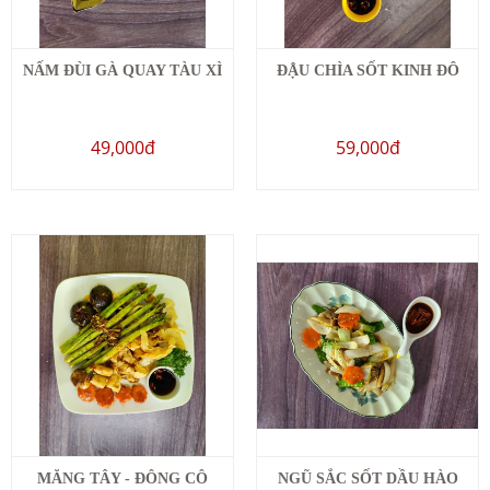
NẤM ĐÙI GÀ QUAY TÀU XÌ
ĐẬU CHÌA SỐT KINH ĐÔ
49,000đ
59,000đ
MĂNG TÂY - ĐÔNG CÔ
NGŨ SẮC SỐT DẦU HÀO