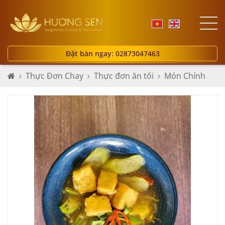
Đặt bàn ngay: 02873047463
Thực Đơn Chay
Thực đơn ăn tối
Món Chính