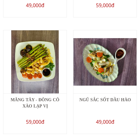
49,000đ
59,000đ
MĂNG TÂY - ĐÔNG CÔ
NGŨ SẮC SỐT DẦU HÀO
XÀO LẠP VỊ
59,000đ
49,000đ