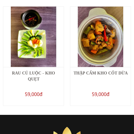
RAU CỦ LUỘC - KHO
THẬP CẨM KHO CỐT DỪA
QUẸT
59,000đ
59,000đ