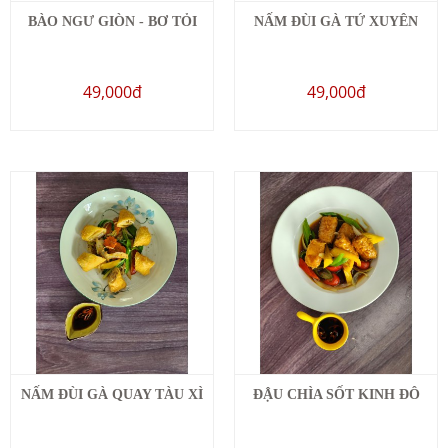
BÀO NGƯ GIÒN - BƠ TỎI
NẤM ĐÙI GÀ TỨ XUYÊN
49,000đ
49,000đ
NẤM ĐÙI GÀ QUAY TÀU XÌ
ĐẬU CHÌA SỐT KINH ĐÔ